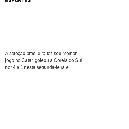
ESPORTES
A seleção brasileira fez seu melhor 
jogo no Catar, goleou a Coreia do Sul 
por 4 a 1 nesta segunda-feira e 
avançou às quartas de final da Copa 
do Mundo. Os gols foram de Vini 
Júnior, Neymar, Richarlison e Paquetá 
– Paik Seung-Ho descontou. 
Reforçado pelas voltas de Danilo e do 
próprio Ney, o time brasileiro definiu a 
partida ainda na primeira etapa, 
quando fez os quatro gols e chamou a 