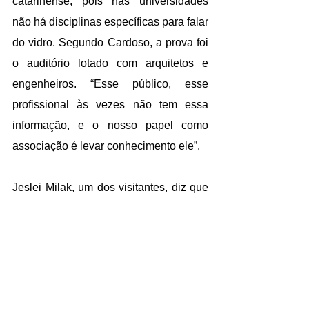
catarinense, pois nas universidades 
não há disciplinas específicas para falar 
do vidro. Segundo Cardoso, a prova foi 
o auditório lotado com arquitetos e 
engenheiros. “Esse público, esse 
profissional às vezes não tem essa 
informação, e o nosso papel como 
associação é levar conhecimento ele”. 
Jeslei Milak, um dos visitantes, diz que 
o evento é importante para a ligação 
entre empresas vidreiras e engenheiros 
e arquitetos, e acredita que é muito 
legal a iniciativa da entidade Jeslei 
Milak.