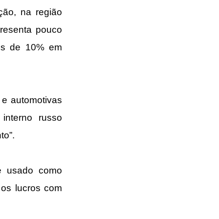
ão, na região 
resenta pouco 
is de 10% em 
e automotivas 
nterno russo 
to”.
é usado como 
 os lucros com 