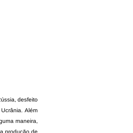
sia, desfeito 
Ucrânia. Além 
guma maneira, 
a produção de 