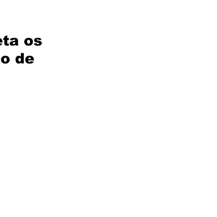
eta os
ão de