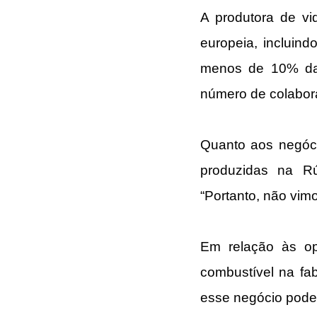
A produtora de vi
europeia, incluin
menos de 10% da
número de colabor
Quanto aos negóci
produzidas na Rú
“Portanto, não vi
Em relação às op
combustível na fab
esse negócio pode