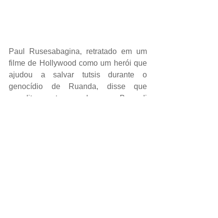
Paul Rusesabagina, retratado em um 
filme de Hollywood como um herói que 
ajudou a salvar tutsis durante o 
genocídio de Ruanda, disse que 
acreditava estar voando para o Burundi 
a convite de um pastor, mas que na 
verdade foi induzido a ir para Ruanda e 
preso devido a acusações de 
terrorismo.
ECONOMIA