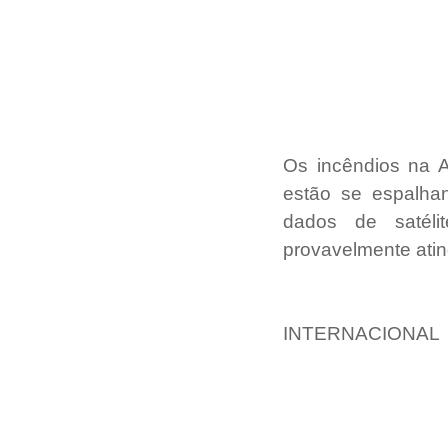
Os incêndios na A
estão se espalhan
dados de satéli
provavelmente ati
INTERNACIONAL