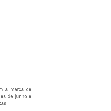
am a marca de 
es de junho e 
xas.