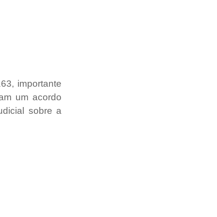
3, importante 
ram um acordo 
icial sobre a 