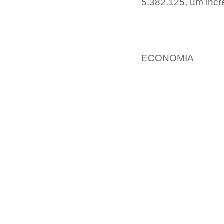
5.382.125, um incr
ECONOMIA