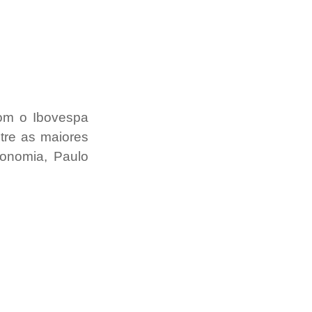
om o Ibovespa 
re as maiores 
onomia, Paulo 