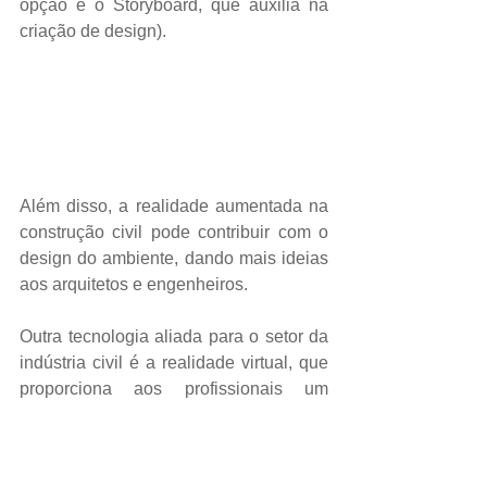
opção é o Storyboard, que auxilia na 
criação de design).
Além disso, a realidade aumentada na 
construção civil pode contribuir com o 
design do ambiente, dando mais ideias 
aos arquitetos e engenheiros. 
Outra tecnologia aliada para o setor da 
indústria civil é a realidade virtual, que 
proporciona aos profissionais um 
ambiente totalmente digital. Nesse 
caso, os óculos de realidade virtual 
como: Xaiomi VR Play II e Google 