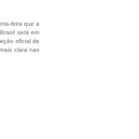
ta-feira que a 
rasil será em 
ção oficial de 
ais clara nas 