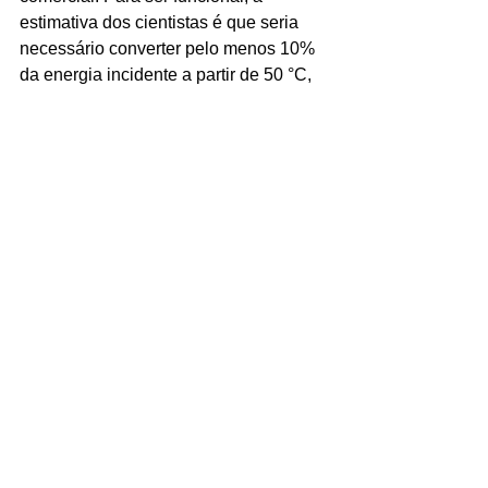
estimativa dos cientistas é que seria 
necessário converter pelo menos 10% 
da energia incidente a partir de 50 °C, 
temperatura que se aproxima do que a 
superfície de uma janela pode chegar 
em regiões quentes.
Outra limitação diz respeito às cores do 
vidro quando ele recebe calor. No 
momento, o material só consegue sair 
do transparente para laranja, marrom 
ou vermelho, o que limita suas 
aplicações em veículos e projetos 
arquitetônicos.
O objetivo dos pesquisadores agora é 
aumentar a eficiência do material e 
aprimorar sua estética, buscando 