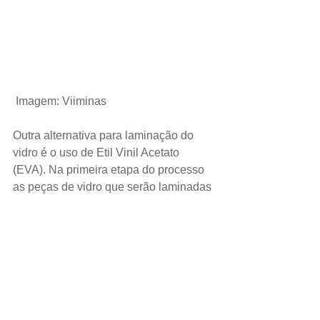
 Imagem: Viiminas
Outra alternativa para laminação do 
vidro é o uso de Etil Vinil Acetato 
(EVA). Na primeira etapa do processo 
as peças de vidro que serão laminadas 
são escolhidas e ajustadas se 
necessário. 
O passo seguinte é inserir o EVA nos 
vidros que serão laminados para 
colocar no forno. O terceiro passo é 
levar o vidro ao forno.