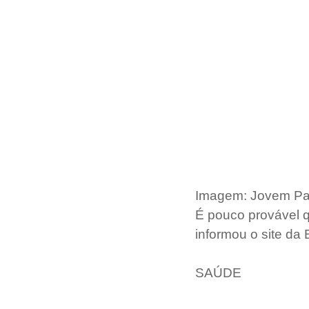
Imagem: Jovem P
É pouco provável qu
informou o site da B
SAÚDE  