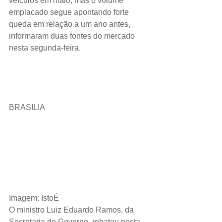
veículos em maio, mas o volume 
emplacado segue apontando forte 
queda em relação a um ano antes, 
informaram duas fontes do mercado 
nesta segunda-feira.
BRASILIA 
Imagem: IstoÉ
O ministro Luiz Eduardo Ramos, da 
Secretaria de Governo, rebateu nesta 