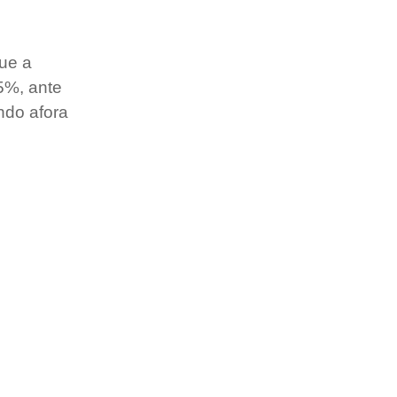
ue a 
5%, ante 
ndo afora 