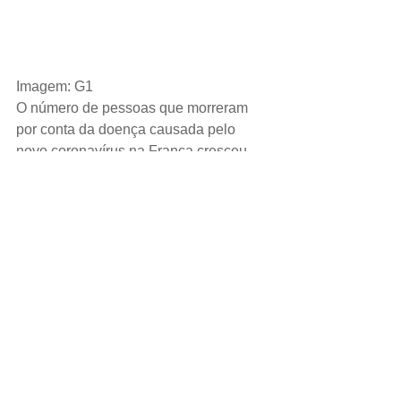
Imagem: G1
O número de pessoas que morreram 
por conta da doença causada pelo 
novo coronavírus na França cresceu 
em 330 para 25.531 nesta terça-feira, a 
maior taxa de aumento em seis dias, 
mostraram dados do governo.
ESPORTE