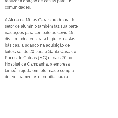
realizar a doação de cestas para 16 
comunidades.
A Alcoa de Minas Gerais produtora do 
setor de alumínio também faz sua parte 
nas ações para combate ao covid-19, 
distribuindo itens para higiene, cestas 
básicas, ajudando na aquisição de 
leitos, sendo 20 para a Santa Casa de 
Poços de Caldas (MG) e mais 20 no 
Hospital de Campanha, a empresa 
também ajuda em reformas e compra 
de equipamentos e mobília para a 
cidade de Juruti (PA), colabora também 
com equipamentos hospitalares, 
equipamentos de proteção individual 
(EPI) e kits para testes, e também 
ajudam financeiramente ações contra a 
crise.