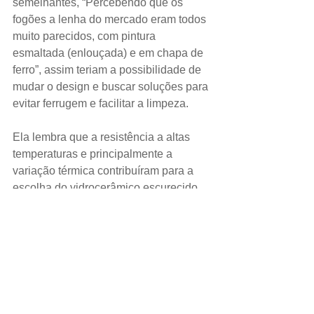
semelhantes, “Percebendo que os 
fogões a lenha do mercado eram todos 
muito parecidos, com pintura 
esmaltada (enlouçada) e em chapa de 
ferro”, assim teriam a possibilidade de 
mudar o design e buscar soluções para 
evitar ferrugem e facilitar a limpeza.
Ela lembra que a resistência a altas 
temperaturas e principalmente a 
variação térmica contribuíram para a 
escolha do vidrocerâmico escurecido.
Uma das principais características da 
empresa da família é a criação de 
produtos “A criatividade é DNA da 
Antonow, todos nossos produtos têm 
como característica serem 
diferenciados, solucionando algum 