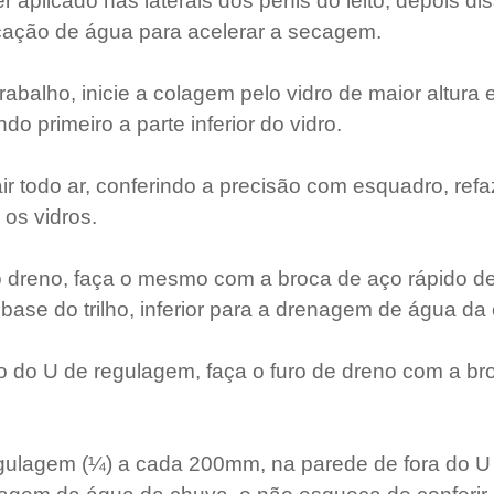
r aplicado nas laterais dos perfis do leito, depois di
icação de água para acelerar a secagem.
 trabalho, inicie a colagem pelo vidro de maior altura
ando primeiro a parte inferior do vidro.
ir todo ar, conferindo a precisão com esquadro, ref
os vidros.
o dreno, faça o mesmo com a broca de aço rápido d
ase do trilho, inferior para a drenagem de água da
o do U de regulagem, faça o furo de dreno com a br
egulagem (¼) a cada 200mm, na parede de fora do U