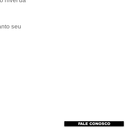
o nível da 
anto seu 
FALE CONOSCO
to
ENTREVISTAS
Webmaster Login