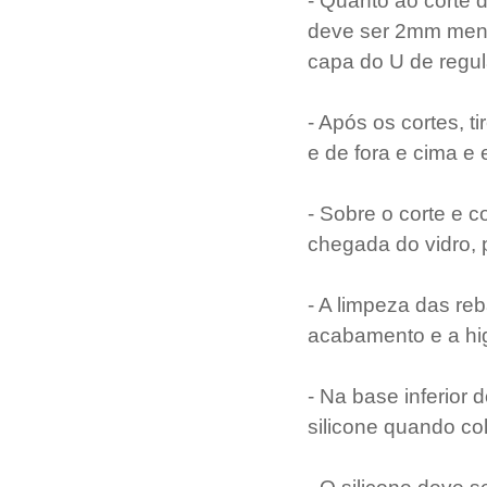
- Quanto ao corte do
deve ser 2mm menor
capa do U de regu
- Após os cortes, ti
e de fora e cima e
- Sobre o corte e c
chegada do vidro, 
- A limpeza das re
acabamento e a higi
- Na base inferior 
silicone quando co