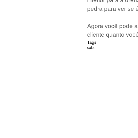
inferior para a dr
pedra para ver se 
Agora você pode ap
cliente quanto você
Tags:
saber
INÍCIO
WORKSHOP
EDITORIAS
COLUNIST