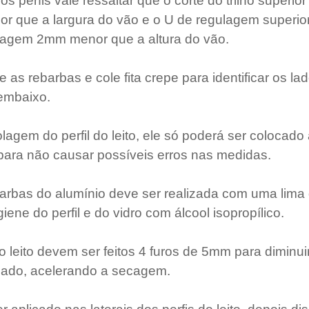
s perfis vale ressaltar que o corte do trilho superior e
 que a largura do vão e o U de regulagem superior e
lagem 2mm menor que a altura do vão.
re as rebarbas e cole fita crepe para identificar os la
 embaixo.
olagem do perfil do leito, ele só poderá ser colocado
para não causar possíveis erros nas medidas.
barbas do alumínio deve ser realizada com uma lima 
ene do perfil e do vidro com álcool isopropílico.
do leito devem ser feitos 4 furos de 5mm para diminui
lado, acelerando a secagem.