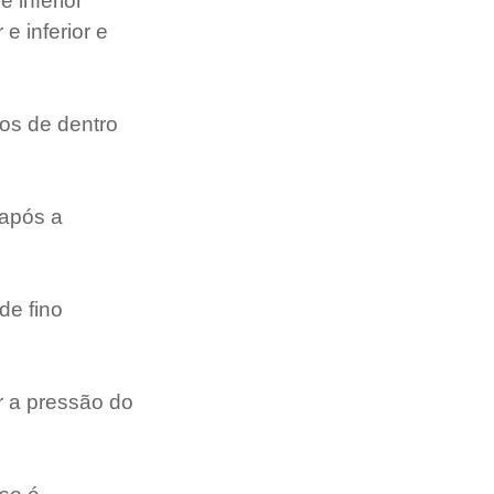
 inferior 
 inferior e 
dos de dentro 
 após a 
de fino 
r a pressão do 