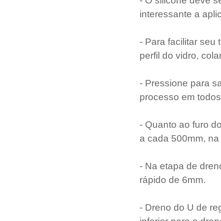
- O silicone deve se
interessante a apl
- Para facilitar seu
perfil do vidro, col
- Pressione para sa
processo em todos 
- Quanto ao furo d
a cada 500mm, na b
- Na etapa de dren
rápido de 6mm.
- Dreno do U de r