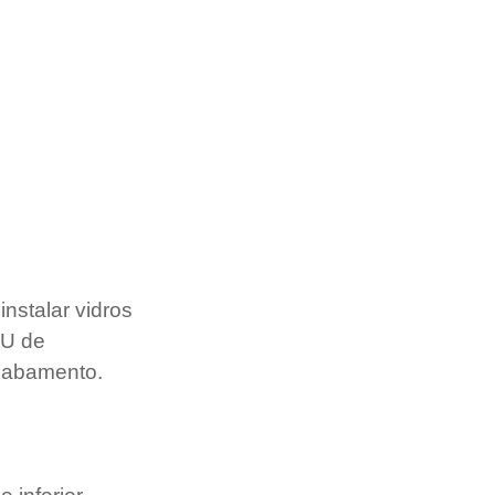
nstalar vidros 
 U de 
acabamento.