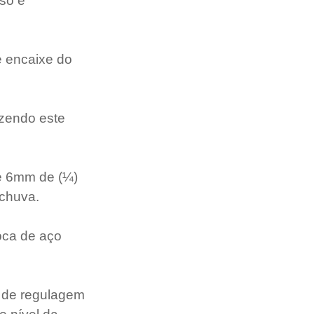
sso é 
 e encaixe do 
azendo este 
e 6mm de (¼) 
 chuva.
oca de aço 
 de regulagem 