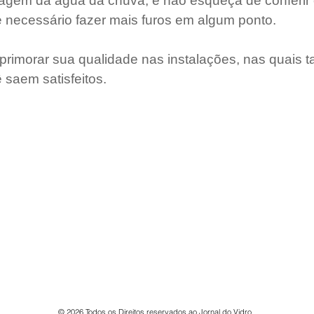
enagem da água da chuva, e não esqueça de conferir 
é necessário fazer mais furos em algum ponto.
rimorar sua qualidade nas instalações, nas quais t
 saem satisfeitos.
AS
JV-TV
MELHORES DO ANO
PODCAST
Conta
© 2026 Todos os Direitos reservados ao Jornal do Vidro.