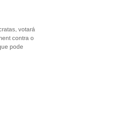
atas, votará 
ent contra o 
 que pode 