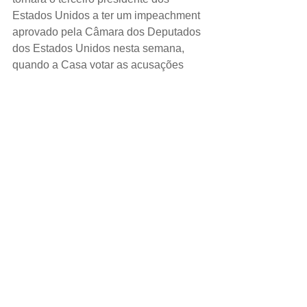
Estados Unidos a ter um impeachment 
aprovado pela Câmara dos Deputados 
dos Estados Unidos nesta semana, 
quando a Casa votar as acusações 
provocadas pelo suposto esforço do 
republicano para pressionar a Ucrânia 
a investigar o rival político Joe Biden.
ESPORTE.
Dois meses depois de o maior clássico 
do futebol espanhol ter sido adiado 
devido a tumultos políticos, o 
Barcelona recebe o Real Madrid na 
quarta-feira para uma partida da liga 
espanhola que pode ter um impacto 
enorme na corrida pelo título, e que 
acontecerá em meio a novos protestos. 