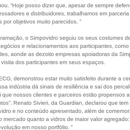
irmou. “Hoje posso dizer que, apesar de sempre defen
essadores e distribuidores, trabalhamos em parceria
s por objetivos muito parecidos. ”
gramação, o Simpovidro seguiu os seus costumes de
egócios e relacionamentos aos participantes, como 
ades, aonde as dezoito empresas apoiadoras da Sim
visita dos participantes em seus espaços.
 ECG, demonstrou estar muito satisfeito durante a ce
a indústria dá sinais de resiliência e sai dos perca
i que nossos clientes e parceiros estão propensos a 
tos”. Renato Sivieri, da Guardian, declarou que tem
idro e no conteúdo apresentado, além de comemora
 mercado quanto a vidros de maior valor agregado:
olução em nosso portfólio. ”