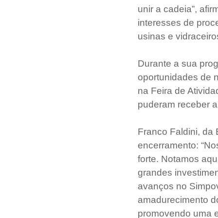
unir a cadeia”, af
interesses de proc
usinas e vidraceiro
Durante a sua pro
oportunidades de n
na Feira de Ativid
puderam receber a 
Franco Faldini, da
encerramento: “Noss
forte. Notamos aqu
grandes investimen
avanços no Simpov
amadurecimento do
promovendo uma ev