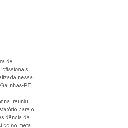
ra de 
ofissionais 
alizada nessa 
 Galinhas-PE.
ina, reuniu 
fatório para o 
sidência da 
ci como meta 