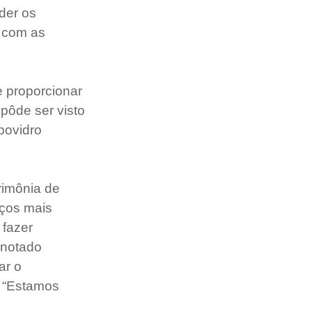
der os 
 com as 
 proporcionar 
pôde ser visto 
povidro 
rimônia de 
lços mais 
fazer 
 notado 
r o 
 “Estamos 