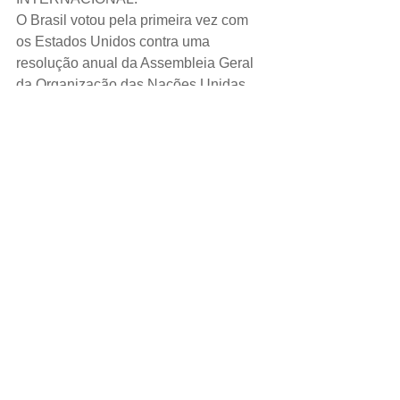
O Brasil votou pela primeira vez com 
os Estados Unidos contra uma 
resolução anual da Assembleia Geral 
da Organização das Nações Unidas 
(ONU) que condena e pede o fim do 
embargo econômico norte-americano 
contra Cuba, nesta quinta-feira, 
enquanto Colômbia e Ucrânia se 
abstiveram. 
ESPORTE.
 O técnico do Liverpool, Juergen Klopp, 
elogiou o treinador do Manchester City, 
Pep Guardiola, como o melhor técnico 
do mundo, enquanto os dois rivais da 
Premier League se preparam para o 
confronto de domingo no estádio 
Anfield.