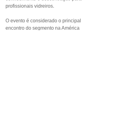
profissionais vidreiros.
O evento é considerado o principal 
encontro do segmento na América 
Latina e recebe participantes não só do 
Brasil, mas também do mundo todo. 
Um dos grandes atrativos do 
congresso são as apresentações 
realizadas por personalidades 
importantes, como José Roberto 
Guimarães, Carlos Alberto Sardenberg, 
Erik Galardi, Odino Marcondes, 
Heloísa Capelas e Rui Nogueira.
Tags:
mercado
© 2026 Todos os Direitos reservados ao
Jornal do Vidro.