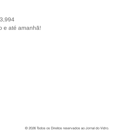
 3,994
o e até amanhã!
AS
JV-TV
MELHORES DO ANO
PODCAST
Conta
© 2026 Todos os Direitos reservados ao Jornal do Vidro.