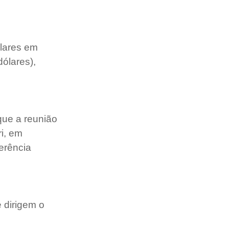
ólares em 
ólares), 
ue a reunião 
i, em 
erência 
 dirigem o 