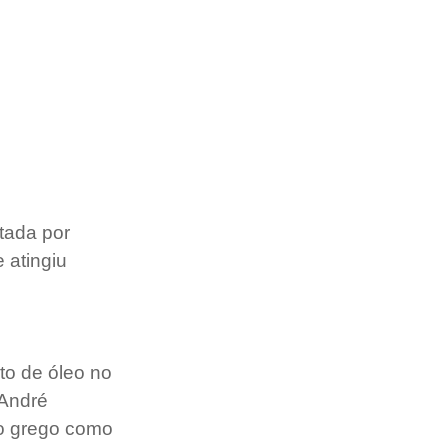
tada por 
 atingiu 
o de óleo no 
 André 
o grego como 