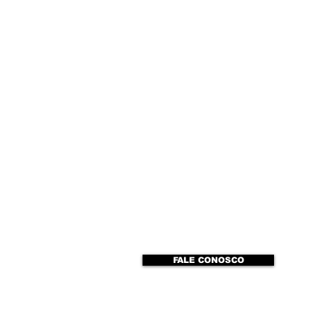
FALE CONOSCO
to
ENTREVISTAS
Webmaster Login