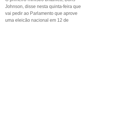
Johnson, disse nesta quinta-feira que 
vai pedir ao Parlamento que aprove 
uma eleição nacional em 12 de 
dezembro, como parte de seus 
esforços para garantir que o Reino 
Unido deixe a União Europeia.
ESPORTE.
A China sediará a primeira edição do 
novo Mundial de Clubes ampliado para 
24 times em 2021, anunciou o 
presidente da Fifa, Gianni Infantino, 
nesta quinta-feira, após uma reunião 
do conselho da federação internacional 
de futebol em Xangai. 
DÓLAR.
Fechou o dia a R$ 4,044