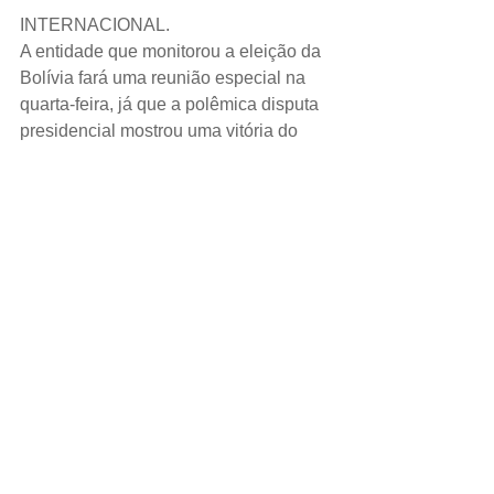
INTERNACIONAL.
A entidade que monitorou a eleição da 
Bolívia fará uma reunião especial na 
quarta-feira, já que a polêmica disputa 
presidencial mostrou uma vitória do 
presidente Evo Morales já no primeiro 
turno, o que desencadeou protestos 
raivosos em toda a nação sul-
americana. 
ESPORTE.
Kylian Mbappé será titular ou entrará 
ao longo do jogo para ser o jogador de 
impacto do Paris St Germain, mas não 
jogará os 90 minutos completos na 
terça-feira contra o Club Brugge pela 
Liga dos Campeões, disse o técnico 
Thomas Tuchel na segunda-feira.  