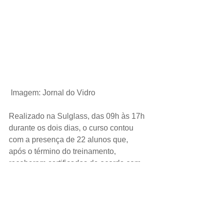
Imagem: Jornal do Vidro
Realizado na Sulglass, das 09h às 17h 
durante os dois dias, o curso contou 
com a presença de 22 alunos que, 
após o término do treinamento, 
receberam certificados de acordo com 
a carga horária e conteúdo aplicado. 
Em seguida, foi realizado um sorteio 
para os alunos de janelas, portas e 
maxim ar produzidos por eles mesmo.