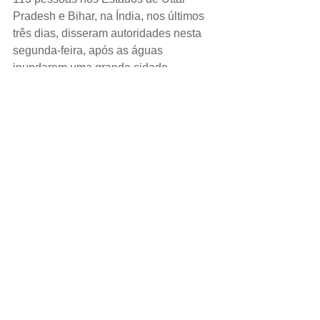
Pradesh e Bihar, na Índia, nos últimos 
três dias, disseram autoridades nesta 
segunda-feira, após as águas 
inundarem uma grande cidade, 
tomarem áreas de um hospital e 
forçarem a retirada de detentos de uma 
prisão.   
ESPORTE.
O comparecimento 
constrangedoramente baixo do 
Campeonato Mundial de Atletismo foi 
atribuído pelos organizadores do 
evento, nesta segunda-feira, à hora 
avançada das provas e a um boicote 
de outras nações da região ao Catar.
DÓLAR.