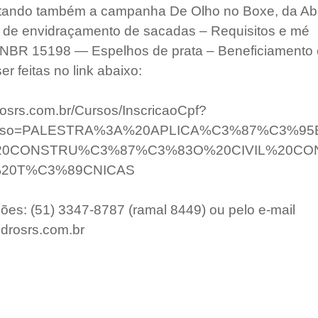
ando também a campanha De Olho no Boxe, da Abr
de envidraçamento de sacadas – Requisitos e mé
 NBR 15198 — Espelhos de prata – Beneficiamento e
r feitas no link abaixo:
drosrs.com.br/Cursos/InscricaoCpf?
_curso=PALESTRA%3A%20APLICA%C3%87%C3%9
20CONSTRU%C3%87%C3%83O%20CIVIL%20CO
20T%C3%89CNICAS
ões: (51) 3347-8787 (ramal 8449) ou pelo e-mail 
idrosrs.com.br