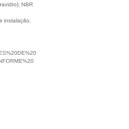
avidro); NBR 
 instalação. 
5ES%20DE%20
NFORME%20