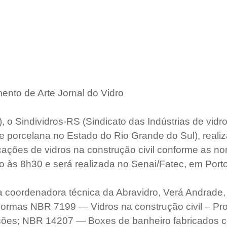
nto de Arte Jornal do Vidro
, o Sindividros-RS (Sindicato das Indústrias de vidros,
e porcelana no Estado do Rio Grande do Sul), reali
icações de vidros na construção civil conforme as no
cio às 8h30 e será realizada no Senai/Fatec, em Port
 a coordenadora técnica da Abravidro, Verá Andrade, 
rmas NBR 7199 — Vidros na construção civil – Proj
ções; NBR 14207 — Boxes de banheiro fabricados c