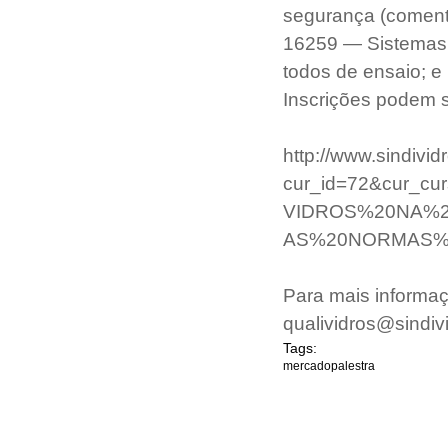
segurança (coment
16259 — Sistemas 
todos de ensaio; e
Inscrições podem se
http://www.sindivi
cur_id=72&cur
VIDROS%20NA%
AS%20NORMAS%
Para mais informaç
qualividros@sindiv
Tags:
mercado
palestra