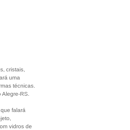
 cristais, 
zará uma 
rmas técnicas. 
o Alegre-RS.
que falará 
eto, 
om vidros de 