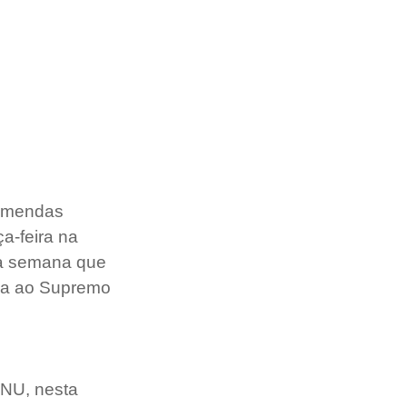
 emendas 
a-feira na 
 a semana que 
ia ao Supremo 
ONU, nesta 