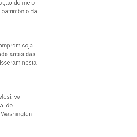
vação do meio 
patrimônio da 
comprem soja 
ade antes das 
isseram nesta 
osi, vai 
al de 
o Washington 