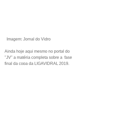
 Imagem: Jornal do Vidro 
Ainda hoje aqui mesmo no portal do 
"JV" a matéria completa sobre a  fase 
final da copa da LIGAVIDRAL 2019. 
Tags:
Liga Vidral
liga vidral 2019