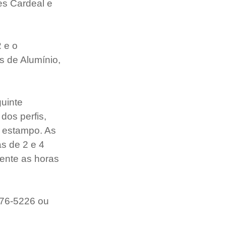
es Cardeal e 
 e o 
s de Alumínio, 
uinte 
dos perfis, 
m estampo. As 
s de 2 e 4 
rente as horas 
276-5226 ou 