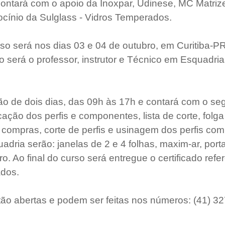
contará com o apoio da Inoxpar, Udinese, MC Matriz
rocínio da Sulglass - Vidros Temperados.
rso será nos dias 03 e 04 de outubro, em Curitiba-PR
o será o professor, instrutor e Técnico em Esquadria
ão de dois dias, das 09h às 17h e contará com o seg
ação dos perfis e componentes, lista de corte, folga 
e compras, corte de perfis e usinagem dos perfis co
dria serão: janelas de 2 e 4 folhas, maxim-ar, porta
iro. Ao final do curso será entregue o certificado refe
ados.
stão abertas e podem ser feitas nos números: (41) 3