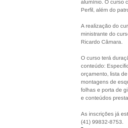
alumínio. O curso 
Perfil, além do pat
A realização do cu
ministrante do curs
Ricardo Câmara.
O curso terá duraç
conteúdo: Especific
orçamento, lista d
montagens de esqua
folhas e porta de g
e conteúdos prest
As inscrições já e
(41) 99832-8753.