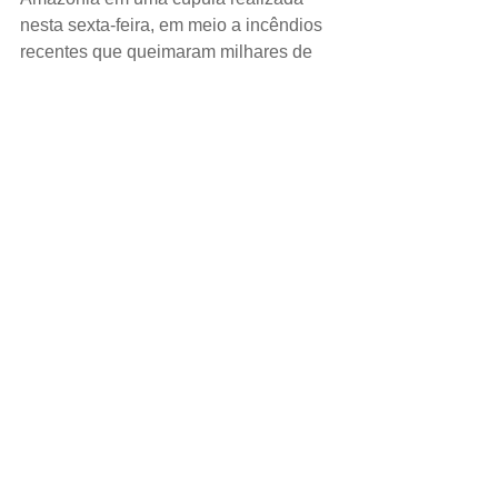
nesta sexta-feira, em meio a incêndios 
recentes que queimaram milhares de 
quilômetros quadrados da maior 
floresta tropical do mundo.  
ESPORTE.
Romelu Lukaku, atacante da Inter de 
Milão que foi alvo de ofensas raciais de 
torcedores do Cagliari no domingo, 
disse que o futebol italiano precisa 
combater o racismo nos estádios se 
quiser atrair jogadores de elite para 
sua liga.  
DÓLAR.
Fechou o dia a R$ 4,039
Um ótimo descanso e até semana que 
vem!