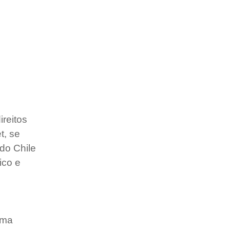
reitos 
, se 
do Chile 
ico e 
uma 