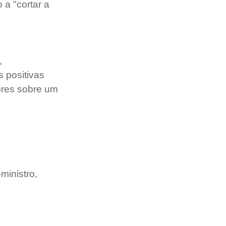
 a "cortar a 
, 
 positivas 
ores sobre um 
ministro, 