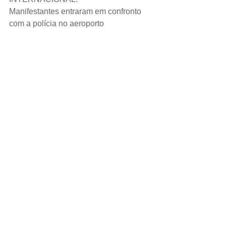
Manifestantes entraram em confronto 
com a polícia no aeroporto 
internacional de Hong Kong nesta 
terça-feira, após voos serem 
suspensos pelo segundo dia, criando 
uma confusão ainda maior na ex-
colônia britânica. 
ESPORTE.
O goleiro reserva do Barcelona, Neto, 
ficará afastado por dois meses após 
passar por uma cirurgia na mão, 
informou o clube em um comunicado 
nesta terça-feira.   
DÓLAR.
Fechou o dia a R$ 3,969
Um ótimo descanso e até amanhã!