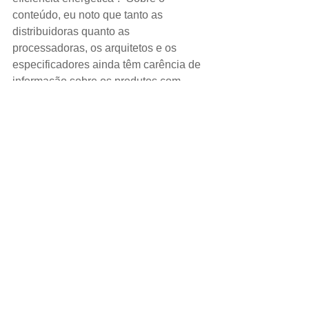
conteúdo, eu noto que tanto as 
distribuidoras quanto as 
processadoras, os arquitetos e os 
especificadores ainda têm carência de 
informação sobre os produtos com 
maior valor agregado, como os vidros 
de controle solar, por exemplo”.
Imagem: ASCEVI