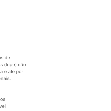
os de 
s (Inpe) não 
 e até por 
nais.
ros 
vel 