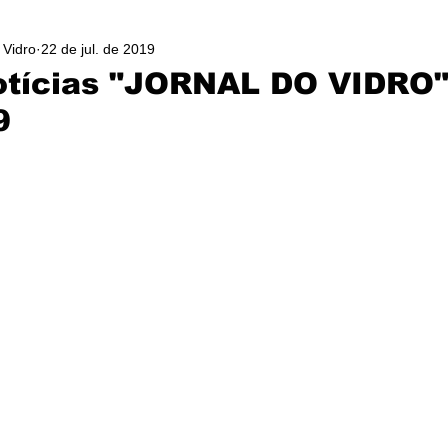
 Vidro
22 de jul. de 2019
otícias "JORNAL DO VIDRO"
9