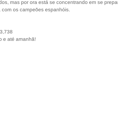
os, mas por ora está se concentrando em se prepar
 com os campeões espanhóis.  
 3,738
o e até amanhã!
AS
JV-TV
MELHORES DO ANO
PODCAST
Conta