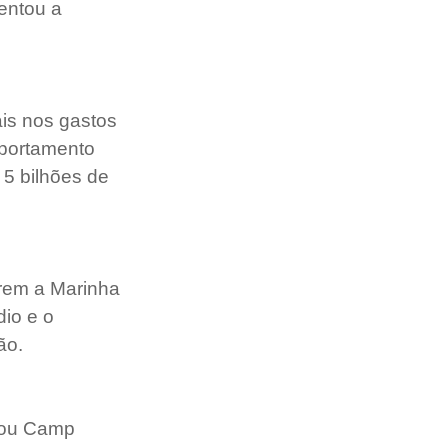
entou a 
is nos gastos 
mportamento 
5 bilhões de 
arem a Marinha 
io e o 
ão. 
Nou Camp 