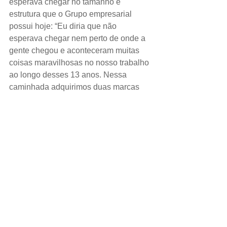
esperava chegar no tamanho e 
estrutura que o Grupo empresarial 
possui hoje: “Eu diria que não 
esperava chegar nem perto de onde a 
gente chegou e aconteceram muitas 
coisas maravilhosas no nosso trabalho 
ao longo desses 13 anos. Nessa 
caminhada adquirimos duas marcas 
importantes, a Vialtec e recentemente a 
Safira. Hoje estamos nos preparando 
para entrar em um outro segmento que 
é a de componentes para esquadrias, 
além disso já devemos ter 
aproximadamente 30 patentes de 
produtos diferenciados que já 
produzimos. ”
Em relação ao segmento da esquadria  
Rogério afirmou: “O segmento do vidro 