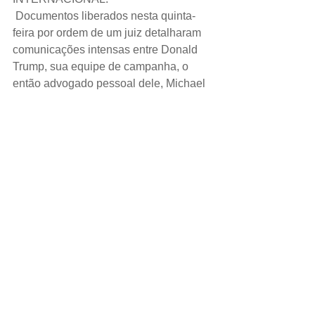
 Documentos liberados nesta quinta-
feira por ordem de um juiz detalharam 
comunicações intensas entre Donald 
Trump, sua equipe de campanha, o 
então advogado pessoal dele, Michael 
Cohen, e outros para comprar o 
silêncio de uma atriz pornô que disse 
ter tido um encontro sexual com o 
presidente dos Estados Unidos.
ESPORTE.
A Juventus confirmou nesta quinta-feira 
a contratação do jovem zagueiro 
holandês Matthijs de Ligt, do Ajax 
Amsterdã, nesta quinta-feira, 
garantindo um dos novos talentos mais 
cobiçados do futebol mundial por 75 
milhões de euros.