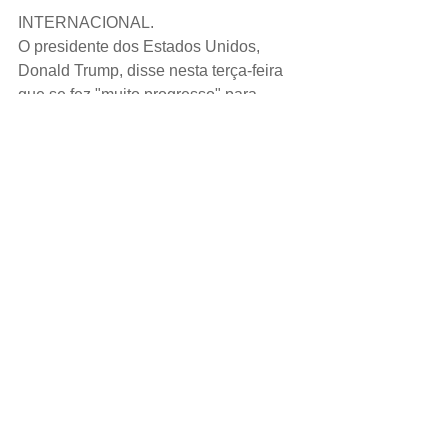
INTERNACIONAL.
O presidente dos Estados Unidos, 
Donald Trump, disse nesta terça-feira 
que se fez "muito progresso" para 
encerrar um impasse volátil com o Irã, 
e seu principal diplomata afirmou que o 
governo iraniano mostrou disposição 
para negociar seu contestado 
programa de mísseis balísticos. 
ESPORTE.
O zagueiro inglês Kieran Trippier está 
prestes a se transferir do Tottenham 
Hotspur para o Atlético de Madri, 
disseram reportagens das imprensas 
espanhola e britânica nesta terça-feira. 
DÓLAR.