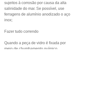
sujeitos à corrosão por causa da alta 
salinidade do mar. Se possível, use 
ferragens de alumínio anodizado o aço 
inox;
Fazer tudo correndo
Quando a peça de vidro é fixada por 
meio de chumbamento químico 
(silicone estrutural), não insira o vidro 
antes do tempo necessário para a ação 
do produto;
Negligenciar materiais
Não troque o uso do silicone estrutural 
por adesivos para vedação, pois o 
adesivo não possui as propriedades 
necessárias de aderência que o vidro 