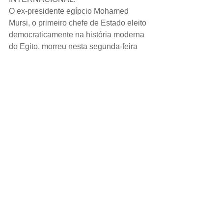
O ex-presidente egípcio Mohamed 
Mursi, o primeiro chefe de Estado eleito 
democraticamente na história moderna 
do Egito, morreu nesta segunda-feira 
aos 67 anos depois de desmaiar em 
um tribunal do Cairo em que era 
julgado por acusações de espionagem, 
disseram autoridades.
ESPORTE.
O Paris Saint-Germain está preparado 
para vender o atacante Neymar, 
disseram reportagens da mídia 
francesa, e o presidente Nasser Al-
Khelaifi alertou que comportamentos 
irresponsáveis dos jogadores não 
serão mais tolerados.