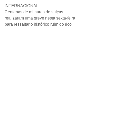
INTERNACIONAL.
Centenas de milhares de suíças 
realizaram uma greve nesta sexta-feira 
para ressaltar o histórico ruim do rico 
país europeu nos direitos das 
mulheres, recriando a paixão da última 
paralisação do tipo, ocorrida 28 anos 
atrás.
ESPORTE.
A atacante italiana Cristiana Girelli 
marcou três vezes e a Itália goleou a 
Jamaica por 5 x 0 nesta sexta-feira, 
garantindo sua classificação para as 
oitavas de final da Copa do Mundo 
Feminina.
DÓLAR.