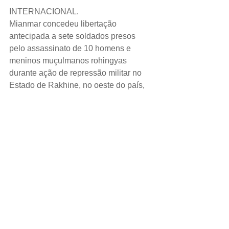
INTERNACIONAL.
Mianmar concedeu libertação 
antecipada a sete soldados presos 
pelo assassinato de 10 homens e 
meninos muçulmanos rohingyas 
durante ação de repressão militar no 
Estado de Rakhine, no oeste do país, 
em 2017, disseram duas autoridades 
prisionais, dois ex-detentos e um dos 
soldados à Reuters.
ESPORTE.
O técnico do Tottenham Hotspur, 
Mauricio Pochettino, disse estar 
otimista com o empenho de Harry Kane 
para se recuperar de uma lesão a 
tempo de disputar a final da Liga dos 
Campeões contra o Liverpool, mas 