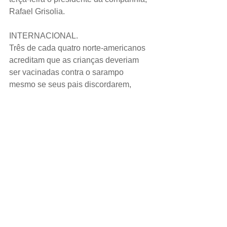
Rafael Grisolia.
INTERNACIONAL.
Três de cada quatro norte-americanos 
acreditam que as crianças deveriam 
ser vacinadas contra o sarampo 
mesmo se seus pais discordarem, 
mostrou uma pesquisa Reuters/Ipsos, 
apontando a pouca solidariedade com 
o movimento antivacinação que 
autoridades dos Estados Unidos 
culpam pelo surto atual.
ESPORTE.
O meio-campista Lucas Paquetá, do 
Milan, foi suspenso por três partidas 
após dar um tapa no árbitro durante 
partida do Campeonato Italiano, 