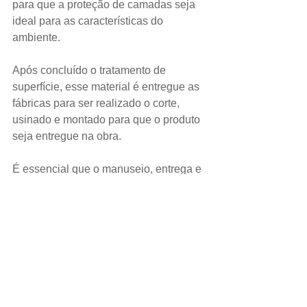
para que a proteção de camadas seja 
ideal para as características do 
ambiente.
Após concluído o tratamento de 
superfície, esse material é entregue as 
fábricas para ser realizado o corte, 
usinado e montado para que o produto 
seja entregue na obra.
É essencial que o manuseio, entrega e 
estocagem deste material seja feito 
corretamente para que não haja 
danificações na superfície como riscos 
e falhas.
Deve ser verificado o selamento e os 
componentes de fixação, para que se 
possa proteger as usinagens e os 