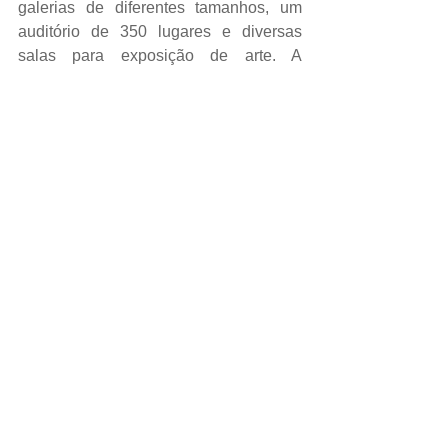
galerias de diferentes tamanhos, um 
auditório de 350 lugares e diversas 
salas para exposição de arte. A 
estrutura tem o formato de velas de um 
veleiro constituída por 3584 painéis de 
vidro laminado, totalizando uma 
superfície de 13500 m². As galerias 
superiores são iluminadas por 
claraboias e uma das laterais do museu 
possui o logotipo LV (Louis Vuitton) em 
aço inoxidável.
A fachada da construção iniciada em 
2008, é constituída por 3600 painéis de 
vidro e 19000 painéis de concreto que 
foram moldados por robôs do software 
de projeto 3D digital.