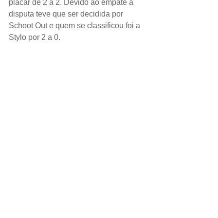
placar de 2 a 2. Devido ao empate a 
disputa teve que ser decidida por 
Schoot Out e quem se classificou foi a 
Stylo por 2 a 0.
 Pacre X Stylo
A partida final foi disputada pela Stylo e 
Blue Glass. Durante o primeiro tempo o 
time da Stylo marcou dois gols e a Blue 
Glass apenas um, já no segundo 
tempo a Blue Glass chegou ao gol de 
empate. A partida foi decidida na 