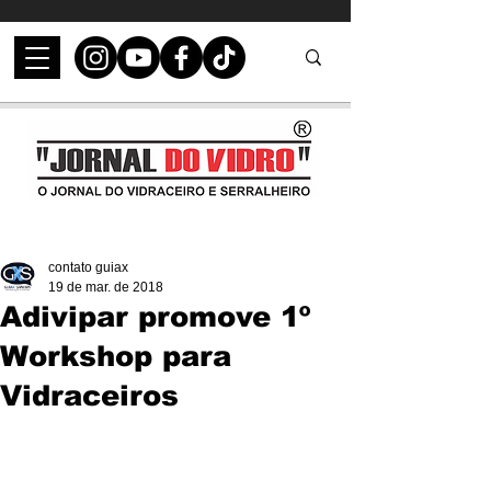
contato guiax
19 de mar. de 2018
Adivipar promove 1º
Workshop para
Vidraceiros