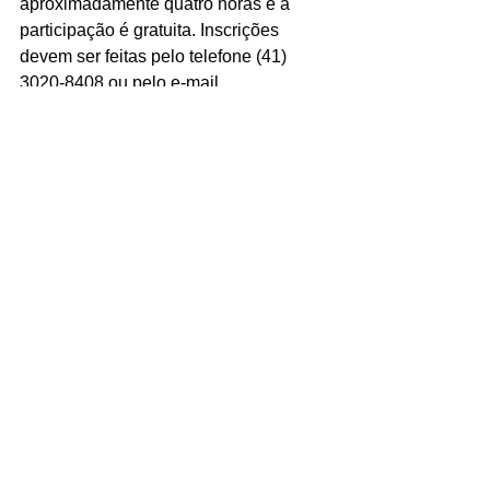
aproximadamente quatro horas e a 
participação é gratuita. Inscrições 
devem ser feitas pelo telefone (41) 
3020-8408 ou pelo e-mail 
adivipar.adivipar@gmail.com.
Os vidraceiros da região Oeste 
paranaense também podem ir se 
programando: no dia 15 de junho, a 
Adivipar levarará o mesmo workshop à 
cidade de Cascavel.
Serviço:
1º Workshop Adivipar para Vidraceiros
Data: 14 de abril, das 8h às 12h15
Local: Vila Velha Hotel (R. Balduíno 
Taques, 123 – Centro, Ponta Grossa – 
PR)