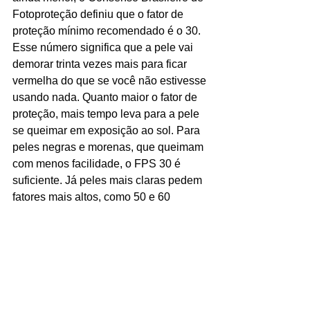
Fotoproteção definiu que o fator de 
proteção mínimo recomendado é o 30. 
Esse número significa que a pele vai 
demorar trinta vezes mais para ficar 
vermelha do que se você não estivesse 
usando nada. Quanto maior o fator de 
proteção, mais tempo leva para a pele 
se queimar em exposição ao sol. Para 
peles negras e morenas, que queimam 
com menos facilidade, o FPS 30 é 
suficiente. Já peles mais claras pedem 
fatores mais altos, como 50 e 60
Além do filtro solar, a proteção fica 
mais completa com o uso de boné ou 
chapéu e óculos escuros. Mas atenção: 
só compre óculos escuros em óticas ou 
lojas de confiança que garantam a 